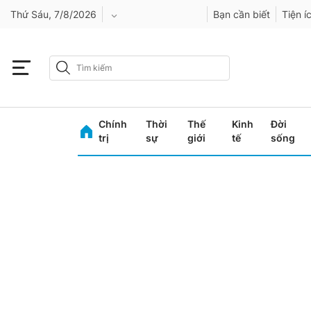
Thứ Sáu, 7/8/2026
Bạn cần biết
Tiện í
An Giang
Bình Dương
Chính
Thời
Thế
Kinh
Đời
Bình Phước
trị
sự
giới
tế
sống
Bình Thuận
Bình Định
Bạc Liêu
Bắc Giang
Bắc Kạn