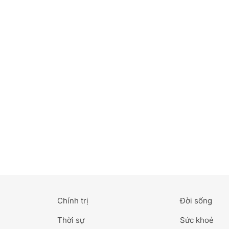
Bắc Ninh
Bến Tre
Cao Bằng
Cà Mau
Cần Thơ
Điện Biên
Đà Nẵng
Đà Lạt
Chính trị
Đời sống
Đắk Lắk
Thời sự
Sức khoẻ
Đắk Nông