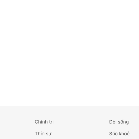
Bắc Ninh
Bến Tre
Cao Bằng
Cà Mau
Cần Thơ
Điện Biên
Đà Nẵng
Đà Lạt
Chính trị
Đời sống
Đắk Lắk
Thời sự
Sức khoẻ
Đắk Nông